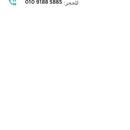
5885 9188 010
للحجز: