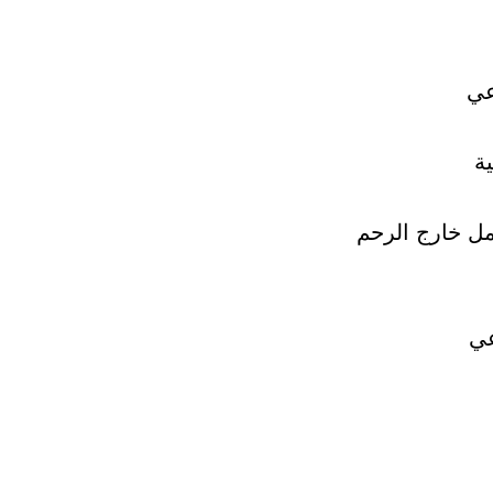
عي
ية
ل خارج الرحم
عي