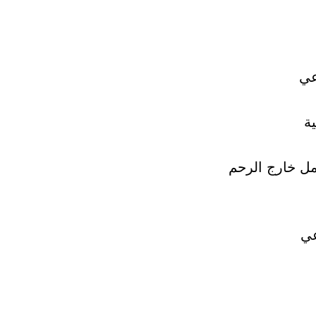
عي
ية
ل خارج الرحم
عي